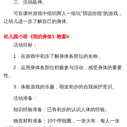
三、活动延伸。
可在课外游戏中组织两人一组玩“我说你指”的游戏，
让幼儿进一步了解自己的身体。
幼儿园小班《我的身体》教案4
活动目标：
1．在游戏中初步了解身体各部位的名称。
2．运用身体各部位积极参与活动，感受身体的重要
性。
3．体验游戏的乐趣，萌发初步的自我保护意识。
活动准备：
知识经验准备：已有初步的认识人体的经验。
物质材料准备：10个呼啦圈，一块大布，每人一张