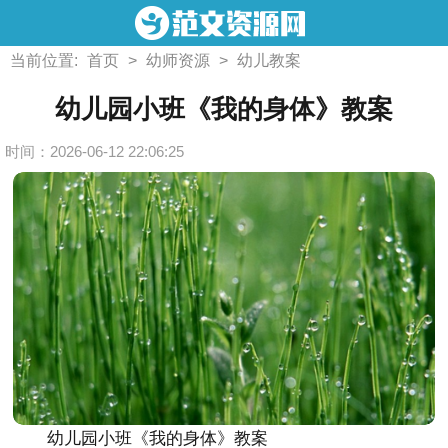
当前位置:
首页
>
幼师资源
>
幼儿教案
幼儿园小班《我的身体》教案
时间：2026-06-12 22:06:25
幼儿园小班《我的身体》教案