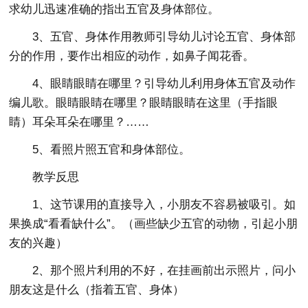
求幼儿迅速准确的指出五官及身体部位。
3、五官、身体作用教师引导幼儿讨论五官、身体部
分的作用，要作出相应的动作，如鼻子闻花香。
4、眼睛眼睛在哪里？引导幼儿利用身体五官及动作
编儿歌。眼睛眼睛在哪里？眼睛眼睛在这里（手指眼
睛）耳朵耳朵在哪里？……
5、看照片照五官和身体部位。
教学反思
1、这节课用的直接导入，小朋友不容易被吸引。如
果换成“看看缺什么”。（画些缺少五官的动物，引起小朋
友的兴趣）
2、那个照片利用的不好，在挂画前出示照片，问小
朋友这是什么（指着五官、身体）