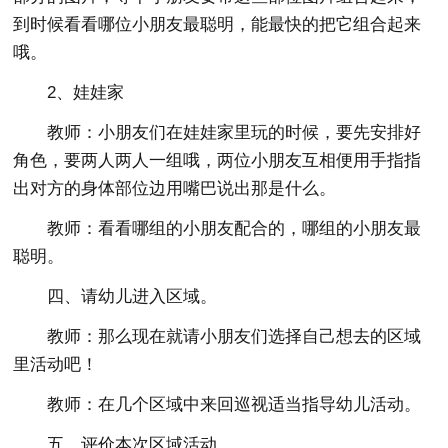
到时候看看哪位小朋友最聪明，能最快的把它组合起来
哦。
2、娃娃家
教师：小朋友们在娃娃家里玩的时候，要先安排好
角色，要两人两人一组哦，两位小朋友互相便用手指指
出对方的身体部位边用嘴巴说出那是什么。
教师：看看哪组的小朋友配合的，哪组的小朋友最
聪明。
四、请幼儿进入区域。
教师：那么现在就请小朋友们选择自己想去的区域
里活动吧！
教师：在几个区域中来回巡视适当指导幼儿活动。
五、评价本次区域活动