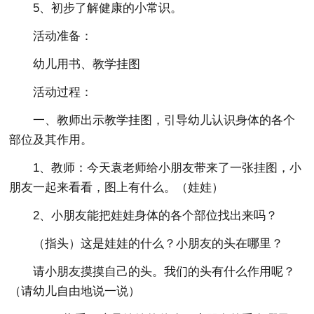
5、初步了解健康的小常识。
活动准备：
幼儿用书、教学挂图
活动过程：
一、教师出示教学挂图，引导幼儿认识身体的各个
部位及其作用。
1、教师：今天袁老师给小朋友带来了一张挂图，小
朋友一起来看看，图上有什么。（娃娃）
2、小朋友能把娃娃身体的各个部位找出来吗？
（指头）这是娃娃的什么？小朋友的头在哪里？
请小朋友摸摸自己的头。我们的头有什么作用呢？
（请幼儿自由地说一说）