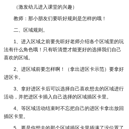
（激发幼儿进入课堂的兴趣）
教师：那小朋友们要听好规则是怎样的哦！
二、区域规则。
1、进入区域之前要先听好老师介绍各个区域里的玩
法有什么角色哦！只有听清楚才能更好的选择我们自己
喜欢的区域。
2、进区域前要怎样啊！（拿出进区卡示范）要拿好
进区卡。
3、拿好进区卡后可以选择自己喜欢想去的区域进行
活动，并把进区卡插入自己选择的区域插区卡里。
4、等区域活动结束时不忘把自己的进区卡拿出放回
插区卡里。
5、要是你想去的那个区域插区卡里插满了没位置了