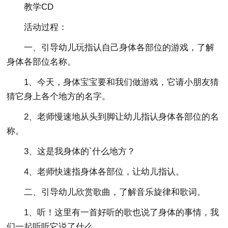
教学CD
活动过程：
一、引导幼儿玩指认自己身体各部位的游戏，了解
身体各部位名称。
1、今天，身体宝宝要和我们做游戏，它请小朋友猜
猜它身上各个地方的名字。
2、老师慢速地从头到脚让幼儿指认身体各部位的名
称。
3、这是我身体的`什么地方？
4、老师快速指身体各部位，让幼儿指认。
二、引导幼儿欣赏歌曲，了解音乐旋律和歌词。
1、听！这里有一首好听的歌也说了身体的事情，我
们一起听听它说了什么。