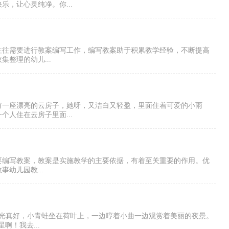
，让心灵纯净。你...
往往需要进行教案编写工作，编写教案助于积累教学经验，不断提高
整理的幼儿...
有一座漂亮的云房子，她呀，又洁白又轻盈，里面住着可爱的小雨
人住在云房子里面...
要编写教案，教案是实施教学的主要依据，有着至关重要的作用。优
幼儿园教...
星光真好，小青蛙坐在荷叶上，一边哼着小曲一边观赏着美丽的夜景。
啊！我去...