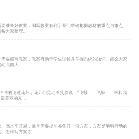
需要准备好教案，编写教案有利于我们准确把握教材的重点与难点，
大家整理...
常需要编写教案，教案有助于学生理解并掌握系统的知识。那么大家
儿园大...
急冲冲的飞过花丛，花儿们晃动着笑脸说：“飞蛾……飞蛾……来和我
美丽的东...
量、高水平开展，通常需要提前准备好一份方案，方案是阐明行动的
怎样写方案才...