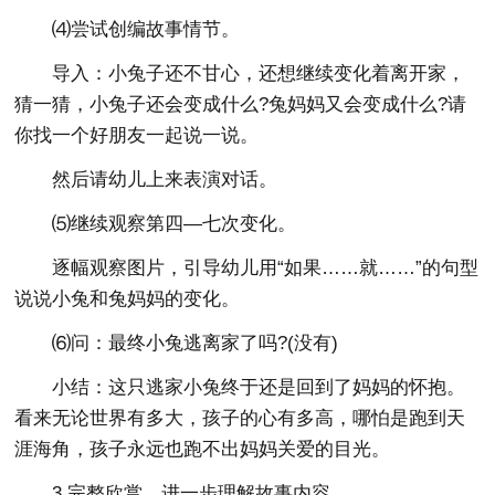
⑷尝试创编故事情节。
导入：小兔子还不甘心，还想继续变化着离开家，
猜一猜，小兔子还会变成什么?兔妈妈又会变成什么?请
你找一个好朋友一起说一说。
然后请幼儿上来表演对话。
⑸继续观察第四—七次变化。
逐幅观察图片，引导幼儿用“如果……就……”的句型
说说小兔和兔妈妈的变化。
⑹问：最终小兔逃离家了吗?(没有)
小结：这只逃家小兔终于还是回到了妈妈的怀抱。
看来无论世界有多大，孩子的心有多高，哪怕是跑到天
涯海角，孩子永远也跑不出妈妈关爱的目光。
3.完整欣赏，进一步理解故事内容。