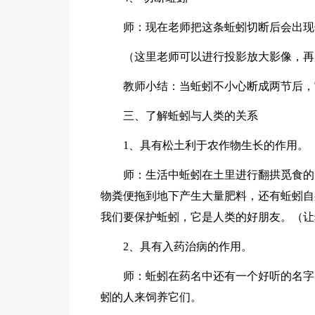
师：现在老师把这条蚯蚓切断后会出现
（这里老师可以进行投影放大影像，再
教师小结：当蚯蚓不小心断成两节后，
三、了解蚯蚓与人类的关系
1、具有松土利于农作物生长的作用。
师：生活中蚯蚓在土里进行翻拱觅食的
物粪便拖到地下产生大量肥料，还有蚯蚓自
我们要保护蚯蚓，它是人类的好朋友。（让
2、具有入药治病的作用。
师：蚯蚓在药名中还有一个好听的名字
蚓的人来饲养它们。