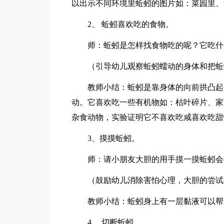
以出示不同环境里蚯蚓的图片如：菜园里、
2、 蚯蚓喜欢吃的食物。
师：蚯蚓是怎样找食物吃的呢？它吃什
（引导幼儿观察蚯蚓蠕动的身体和把蚯
教师小结：蚯蚓是靠身体的向前拱凸起
动。它喜欢吃一些有机物如：枯叶碎片、家
杂食动物，实验证明它不喜欢吃咸喜欢吃甜
3、摸摸蚯蚓。
师：请小朋友大胆的用手摸一摸蚯蚓会
（鼓励幼儿消除害怕心理，大胆的尝试
教师小结：蚯蚓身上有一层黏液可以帮
4、 切断蚯蚓