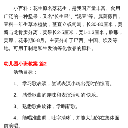
小百科：花生原名落花生，是我国产量丰富、食用
广泛的一种坚果，又名“长生果”、“泥豆”等。属蔷薇目，
豆科一年生草本植物，茎直立或匍匐，长30-80厘米，翼
瓣与龙骨瓣分离，荚果长2-5厘米，宽1-1.3厘米，膨胀，
荚厚，花果期6-8月。主要分布于巴西、中国、埃及等
地。可用于制皂和生发油等化妆品的原料。
幼儿园小班教案 篇2
活动目标：
1、 学习歌表演，尝试表演小鸡出壳时的惊喜。
2、 感受歌曲的趣味和表演活动的'快乐。
3、 熟悉歌曲旋律，学唱新歌。
4、 能唱准曲调，吐字清晰，并能大胆的在集体面
前演唱。