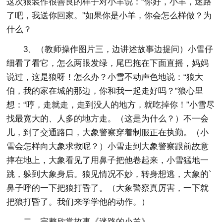
这次狼装作很善良的样子对小羊说：“你好，小羊，迷路
了吧，我送你回家。”如果你是小羊，你会怎么样做？为
什么？
3、（教师操作图片三，边讲述故事边提问）小雪仔
细看了看它，怎么两眼发绿，尾巴拖在下面直摇，妈妈
说过，这是狼呀！怎么办？小雪不动声色地说：“狼大
伯，我的家在城的那边，你和我一起走好吗？”狼心里
想：“哼，走就走，走到没人的地方，就吃掉你！”小雪尽
找最宽大的、人多的地方走。（这是为什么？）不一会
儿，到了交通路口，大象警察穿着制服正在执勤。（小
雪会怎样向大象求救呢？）小雪走到大象警察跟前故意
摔在地上，大象看见了用鼻子把他卷起来，小雪猛地一
跳，躲到大象身后。狼见情况不妙，转身想逃，大象的`
鼻子呼的一下把狼打昏了。（大象警察真厉害，一下就
把狼打昏了。我们来学学他的动作。）
二、完整欣赏故事《迷路的小羊》。