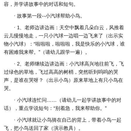
容，并学讲故事中的对话和短句。
· 故事第一段--小汽球帮助小鸟。
· 1、老师边讲边画：天空中飘着几朵白云，风推着
云儿慢慢地走，一只小汽球一边唱一边飞来了（出示实
物小汽球）：“啦啦啦，啦啦啦，我是快乐的小汽球，谁
有困难我来帮。”（请幼儿跟学一遍）。
· 2、老师继续边讲边画：小汽球高兴地往前飞，飞
过绿色的草地，飞过高高的树梢，突然听到呜呜的哭
声，是谁在哭呀？（出示小鸟）原来草地上有只小鸟在
哭。
· 小汽球连忙问……（请幼儿一起学讲故事中的对
话），重点学说短句：“别着急，我来帮助你。”
· 小汽球就让小鸟骑在自己的背上，带着小鸟一起
飞，把小鸟送回了家（演示教具）。