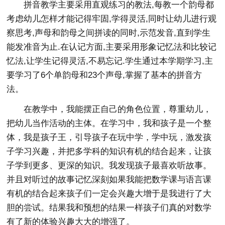
拼音教学主要采用直观练习的教法,每教一个韵母都
考虑幼儿怎样才能记得牢固,学得灵活,同时让幼儿进行观
察思考,声母和韵母之间拼读的同时,示范发音,直到学生
能发准音为止.在认记方面,主要采用形象记忆法和比较记
忆法,让学生记得灵活,不易忘记.学生通过本学期学习,主
要学习了6个单韵母和23个声母,掌握了基本的拼音方
法。
在教学中，我能摆正自己的角色位置，尊重幼儿，
把幼儿当作活动的主体。在学习中，我和孩子是一个整
体，我是孩子王，引导孩子在玩中学，学中玩，激发孩
子学习兴趣，并把多学科的知识有机的结合起来，让孩
子学到更多、更深的知识。我发现孩子最喜欢听故事。
并且对听过的故事记忆深刻如果我能把数学课与语言课
有机的结合起来孩子们一定会兴趣大增于是我进行了大
胆的尝试。结果我和预想的结果一样孩子们真的对数学
有了新的体验兴趣大大的增强了。