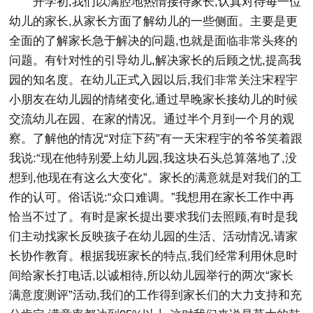
开学初,我们以满腔地热情接待家长,认真对待每一位
幼儿的家长,从家长方面了解幼儿的一些侧面。主要是更
全面的了解家长急于解决的问题,也就是面临非常头疼的
问题。有针对性的引导幼儿,解决家长的后顾之忧,提高我
园的知名度。在幼儿正式入园以后,我们非常关注宋程宇
小朋友在幼儿园的情绪变化,通过早晚家长接幼儿的时候
交流幼儿在园、在家的情况。通过半个月到一个月的观
察。了解他的情况“对症下药”有一天宋程宇的爷爷笑着跟
我说:“现在他特别爱上幼儿园,我这块石头总算落地了,没
想到,他现在有这么大变化”。家长的满意就是对我们的工
作的认可。俗话说:“众口难调。”我想用在家长工作中再
恰当不过了。有时是家长提出要求我们去照顾,有时是我
们主动找家长反映孩子在幼儿园的生活、活动情况,请家
长协作教育。根据我班家长的特点,我们经常利用休息时
间给家长打电话,以诚相待,所以幼儿园举行的两次“家长
满意度测评”活动,我们的工作得到家长们的大力支持和充