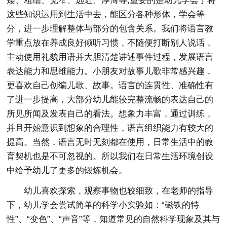
矮、粗细、宽窄、远近、厚薄等;重要的是幼儿学会了将
这些知识运用到生活中去，能区分各种形体，学会等
分，进一步理解整体与部分的包含关系。我们将语言教
学重点放在养成良好倾听习惯，不随便打断别人说话，
主动使用礼貌用语并大胆清楚讲述事件过程，发展语言
表达能力和思维能力。小朋友对故事儿歌非常感兴趣，
更喜欢自己创编儿歌、故事。语言的连贯性、准确性有
了进一步提高，大部分幼儿能较完整流畅的表达自己的
所见所闻及发表自己的看法。想象力丰富，通过训练，
并且开始意识到想象的合理性，语言组织能力有较大的
提高。当然，语言无时无刻都在使用，日常生活中的教
育契机也是不可忽视的。所以我们在日常生活环境创设
中给予幼儿了更多的锻炼机会。
幼儿喜欢探索，观察事物也较细致，在老师的指导
下，幼儿学会尝试简单的科学小实验如：“磁铁的特
性”、“变色”、“声音”等，知道常见的自然科学现象及其与