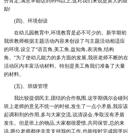
分肯定,满意率都达到95%以上,这对我们来说是莫大的鼓
励!
(四)、环境创设
在幼儿园教育中,环境教育是必不可少的。新学期初
我班教师根据主题活动内容来创设了与主题活动相适应
的环境,设立了“语言角,美工角,益知角,表演角,结构
角。”为了使幼儿能力的多方面的发展,我班老师不断的在
活动区内丰富活动材料。特别是美工角我们准备了大量
的材料。
(五)、班级管理
我比较提倡民主,团结的合作氛围,这学期偶尔会碰到
班上老师的意见不统一的时候,发生了一点小矛盾,我应该
起调和剂的作用,多与大家交流,说清误会,争取没有矛盾
发生。但是班上的物品,大家都很爱惜,共同保管,总的来
说,两位老师都使非常支持我的工作,也能按时完成园里叫