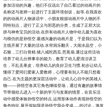
参加活动的兴趣，他们不仅说出了自己看过的动画片的
名称还与老师一起进行了主题环境创设，如等.在我喜欢
的的动画片人物谈话中，小朋友根据动画片中人物的不
同特别点，进行了正义与邪恶的分类，生成了正邪大比
拼与神奇宝贝的活动.在所有动画片人物中幼儿最为喜欢
与模仿的是孙悟空.最感兴趣的动画片是，于是我们以为
主线开展了大量的活动.水帘洞乐翻天，大闹水晶空，小
石猴，三打白骨精.猪八戒吃西瓜.芭蕉扇.通过这些活动
培养了幼儿分辨事非的能力，教育了幼儿爱清洁讲卫
生，不乱丢果皮，培养幼儿的良好卫生习惯.初步让幼儿
懂得了爱同们爱家人爱教师，心理要有别人不能只想着
自己.在为主题的更深层活动中，让幼儿心目中的英雄人
物——-孙悟空各其它角色继续登场，通过有趣的故事情
节带领幼儿进入一个新的学习与发展的情景，在音乐活
动中感受体验孙悟空的特点.运用形体动作表现孙悟空的
角色特征.展开假如我是孙悟空我会变成.....的讨论，激发