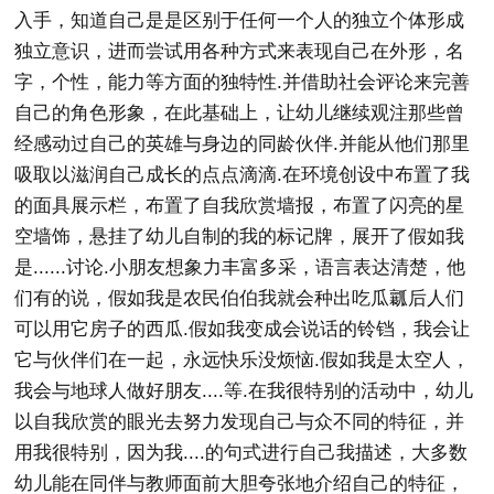
入手，知道自己是是区别于任何一个人的独立个体形成
独立意识，进而尝试用各种方式来表现自己在外形，名
字，个性，能力等方面的独特性.并借助社会评论来完善
自己的角色形象，在此基础上，让幼儿继续观注那些曾
经感动过自己的英雄与身边的同龄伙伴.并能从他们那里
吸取以滋润自己成长的点点滴滴.在环境创设中布置了我
的面具展示栏，布置了自我欣赏墙报，布置了闪亮的星
空墙饰，悬挂了幼儿自制的我的标记牌，展开了假如我
是......讨论.小朋友想象力丰富多采，语言表达清楚，他
们有的说，假如我是农民伯伯我就会种出吃瓜瓤后人们
可以用它房子的西瓜.假如我变成会说话的铃铛，我会让
它与伙伴们在一起，永远快乐没烦恼.假如我是太空人，
我会与地球人做好朋友....等.在我很特别的活动中，幼儿
以自我欣赏的眼光去努力发现自己与众不同的特征，并
用我很特别，因为我....的句式进行自己我描述，大多数
幼儿能在同伴与教师面前大胆夸张地介绍自己的特征，