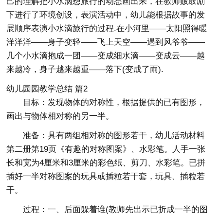
己的理解把小水滴想旅行的动态画出来，在教师贩鼓励
下进行了环境创设，表演活动中，幼儿能根据故事的发
展顺序表演小水滴旅行的过程.在小河里——太阳照得暖
洋洋洋——身子变轻——飞上天空——遇到风爷爷——
几个小水滴抱成一团——变成细水滴——变成云——越
来越冷，身子越来越重——落下(变成了雨).
幼儿园园教学总结 篇2
目标：发现物体的对称性，根据提供的已有图形，
画出与物体相对称的另一半。
准备：具有两组相对称的图形若干，幼儿活动材料
第二册第19页《有趣的对称图案》、水彩笔。人手一张
长和宽为4厘米和3厘米的彩色纸、剪刀、水彩笔。已拼
插好一半对称图案的玩具或插粒若干套，玩具、插粒若
干。
过程：一、后面躲着谁(教师先出示已折成一半的图