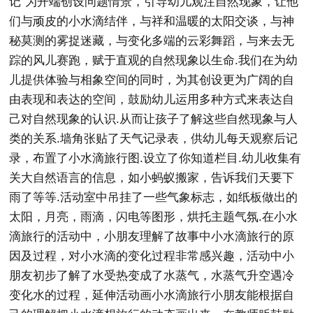
记"为开端创设问题情景，引导幼儿观注自然现象，让他
们与顽皮的小水滴结伴，与祥和温暖的太阳交谈，与神
秘莫测的雾捉迷藏，与变化多端的云彩舞蹈，与来去无
踪的风儿赛跑，赋于直观的自然现象以生命.我们在为幼
儿提供体验与相象空间的同时，为其创设更为广阔的自
由表现和表达的空间，鼓励幼儿运用多种方式来表达自
己对自然现象的认识.从而让孩子了解这些自然现象与人
类的关系.墙角张贴了天气记录表，供幼儿每天观察后记
录，布置了小水滴旅行图.设立了你知道栏目.幼儿收集有
关大自然语言的信息，如小蚂蚁搬家，告诉我们天要下
雨了等等.活动室中吊挂了一些气象标志，如纸板做出的
太阳，月亮，雨滴，闪电等图形，烘托主题气氛.在小水
滴旅行的活动中，小朋友理解了故事中小水滴旅行的原
因及过程，对小水滴的变化过程非常感兴趣，活动中小
朋友初步了解了水受热变成了水蒸气，水蒸气升空遇冷
变化水的过程，延伸活动画小水滴旅行小朋友能根据自